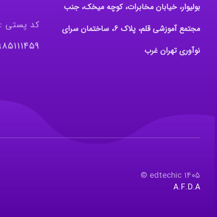
بولیوار، خیابان مخابرات، کوچه میخک، جنب
کد پستی :
مجتمع آموزشی قلم، پلاک 6، ساختمان سرای
٩٨٥١١١٤٥٩
نوآوری تهران غرب
۱۴۰۵ edtechic ©
A.F.D.A