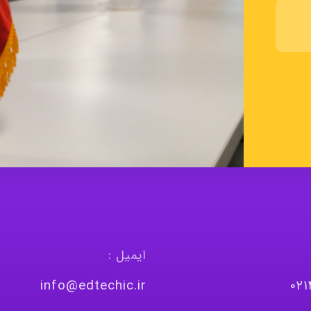
ایمیل :
info@edtechic.ir
٠٢