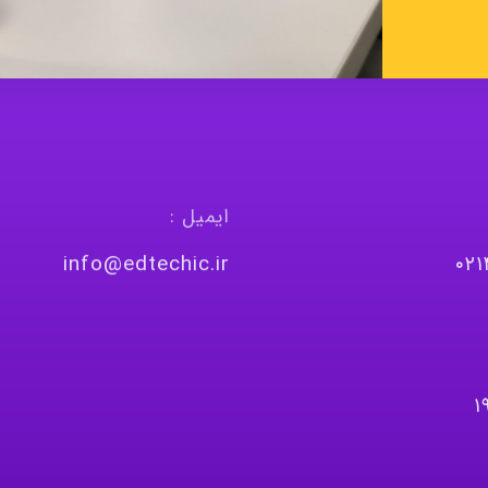
ایمیل :
info@edtechic.ir
٠٢
١