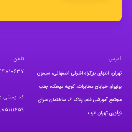
آدرس :
تلفن :
١٤٤٨١٠٦٣٧
تهران، انتهای بزرگراه اشرفی اصفهانی، سیمون
بولیوار، خیابان مخابرات، کوچه میخک، جنب
کد پستی :
مجتمع آموزشی قلم، پلاک 6، ساختمان سرای
٩٨٥١١١٤٥٩
نوآوری تهران غرب