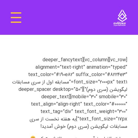
سرای نوآوری و فناوری‌های آموزشی تهران غرب
فضای کار اشتراکی پویا و مجهز برای استقرار استارت‌ آپ‌ها و شرکت های نوپا ، نوآور و خلاق
[vc_row][vc_column][deeper_fancytext
alignment=”text-right” animation=”typed”
text_color=”#190e82″ suffix_color=”#8224e3″
font_size=”2000px” text1=”مسابقه اول از سری مسابقات
لیگویشن (سری دوم)”][deeper_spacer desktop=”50″
mobile=”30″ smobile=”30″][deeper_text
text_align=”align-right” text_color=”#000000″
text_tag=”div” text_font_weight=”300″
text_font_size=”17px”]به هفته نخست از سری
مسابقات لیگویشن (سری دوم) خوش آمدید!