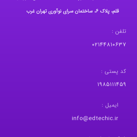
قلم، پلاک 6، ساختمان سرای نوآوری تهران غرب
تلفن :
٠٢١٤٤٨١٠٦٣٧
کد پستی :
١٩٨٥١١١٤٥٩
ایمیل :
info@edtechic.ir