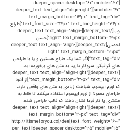
[deeper_spacer desktop=”60″ mobile=”50″
smobile=”40″][deeper_text text_align=”align-right”
text_margin_bottom=”13px” text_tag=”div”
text_font_size=”14px” text_line_height=”34px”]طراح
وب[/deeper_text][deeper_text text_align=”align-
right” text_margin_bottom=”30px”]حسن
احمدی[/deeper_text][deeper_text text_align=”align-
right” text_margin_bottom=”30px”
text_tag=”div”]اگر شما یک طراح هستین و یا با طراحی
های گرافیکی سروکار دارید به متن های برخورده اید.
[/deeper_text][deeper_text text_align=”align-right”
text_margin_bottom=”30px” text_tag=”div”]از آنجا
که لورم ایپسوم، شباهت زیادی به متن های واقعی دارد،
طراحان معمولا از لورم ایپسوم استفاده میکنند تا فقط به
مشتری یا کار فرما نشان دهند که قالب طراحی شده.
[/deeper_text][deeper_text text_align=”align-right”
text_margin_bottom=”30px” text_tag=”div”
text_font_weight=”600″]http://itismeforyou.co[/dee
per_text][deeper_spacer desktop=”35″ mobile=”25″