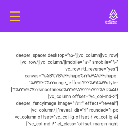
سرای نوآوری و فناوری‌های آموزشی تهران غرب
فضای کار اشتراکی پویا و مجهز برای استقرار استارت‌ آپ‌ها و شرکت های نوپا ، نوآور و خلاق
[vc_row][vc_column][deeper_spacer desktop=”150″
mobile=”120″ smobile=”90″][/vc_column][/vc_row]
[vc_row rtl_reverse=”yes”
canvas=”%5B%7B%22shape%22%3A%22shape-
1%22%2C%22image_effect%22%3A%22style-
1%22%2C%22smoothness%22%3A%2230%22%7D%5D”]
[vc_column offset=”vc_col-md-6″]
[deeper_fancyimage image=”1913″ effect=”reveal”
reveal_dir=”rl” rounded=”10px”][/vc_column]
[vc_column offset=”vc_col-lg-offset-1 vc_col-lg-5
vc_col-md-6″ el_class=”offset-margin-right”]