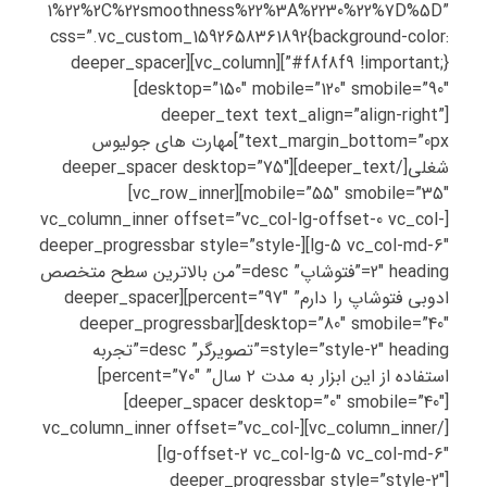
1%22%2C%22smoothness%22%3A%2230%22%7D%5D”
css=”.vc_custom_1592658361892{background-color:
#f8f8f9 !important;}”][vc_column][deeper_spacer
desktop=”150″ mobile=”120″ smobile=”90″]
[deeper_text text_align=”align-right”
text_margin_bottom=”0px”]مهارت های جولیوس
شغلی[/deeper_text][deeper_spacer desktop=”75″
mobile=”55″ smobile=”35″][vc_row_inner]
[vc_column_inner offset=”vc_col-lg-offset-0 vc_col-
lg-5 vc_col-md-6″][deeper_progressbar style=”style-
2″ heading=”فتوشاپ” desc=”من بالاترین سطح متخصص
ادوبی فتوشاپ را دارم” percent=”97″][deeper_spacer
desktop=”80″ smobile=”40″][deeper_progressbar
style=”style-2″ heading=”تصویرگر” desc=”تجربه
استفاده از این ابزار به مدت ۲ سال” percent=”70″]
[deeper_spacer desktop=”0″ smobile=”40″]
[/vc_column_inner][vc_column_inner offset=”vc_col-
lg-offset-2 vc_col-lg-5 vc_col-md-6″]
[deeper_progressbar style=”style-2″