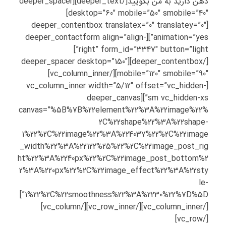
ذهن دارید به من بگویید[/deeper_text][deeper_spacer
desktop=”60″ mobile=”50″ smobile=”40″]
[deeper_contentbox translatex=”0″ translatey=”0″
animation=”yes”][deeper_contactform align=”align-
right” form_id=”3347″ button=”light”]
[/deeper_contentbox][deeper_spacer desktop=”150″
mobile=”120″ smobile=”90″][/vc_column_inner]
[vc_column_inner width=”5/12″ offset=”vc_hidden-
sm vc_hidden-xs”][deeper_canvas
canvas=”%5B%7B%22element%22%3A%22image%22%
2C%22shape%22%3A%22shape-
1%22%2C%22image%22%3A%224037%22%2C%22image
_width%22%3A%22122%25%22%2C%22image_post_rig
ht%22%3A%2240px%22%2C%22image_post_bottom%2
2%3A%220px%22%2C%22image_effect%22%3A%22sty
le-
1%22%2C%22smoothness%22%3A%2230%22%7D%5D”]
[/vc_column_inner][/vc_row_inner][/vc_column]
[/vc_row]