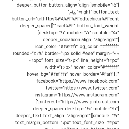
smobile=”15″][deeper_button button_align=”align-
right” button_text=”پیام”
button_url=”url:https%3A%2F%2Fedtechic.ir%2Fcont
act%2F” button_font_weight=””][deeper_spacer
desktop=”90″ mobile=”70″ smobile=”50″]
[deeper_socialicon align=”align-right”
icon_color=”#4a44f2″ bg_color=”#ffffff”
rounded=”50%” border=”2px solid #eee” margin=”0 0
0 15px” font_size=”16px” line_height=”42px”
width=”46px” hover_color=”#ffffff”
hover_bg=”#4a44f2″ hover_border=”#4a44f2″
facebook=”https://www.facebook.com”
twitter=”https://www.twitter.com”
instagram=”https://www.instagram.com”
pinterest=”https://www.pinterest.com”]
[deeper_spacer desktop=”60″ mobile=”50″
smobile=”40″][deeper_text text_align=”align-right”
text_margin_bottom=”0px” text_font_size=”22px”