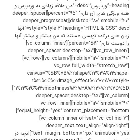
heading=”وردپرس” desc=”من علاقه زیادی به وردپرس و
همه ویژگی های آن دارم” percent=”95″][deeper_spacer
desktop=”80″ smobile=”40″][deeper_progressbar
style=”style-2″ heading=”HTML & CSS” desc=”آنها
زبان های برنامه نویسی هستند که من بیشتر و بیشتر آنها
را دوست دارم” percent=”56″][/vc_column_inner]
[/vc_row_inner][deeper_spacer desktop=”150″
mobile=”120″ smobile=”90″][/vc_column][/vc_row]
[vc_row full_width=”stretch_row”
canvas=”%5B%7B%22shape%22%3A%22shape-
1%22%2C%22image_effect%22%3A%22style-
1%22%2C%22smoothness%22%3A%2230%22%7D%5D”]
[vc_column][deeper_spacer desktop=”150″
mobile=”120″ smobile=”90″][vc_row_inner
equal_height=”yes” content_placement=”bottom”]
[vc_column_inner offset=”vc_col-md-7″]
[deeper_text text_align=”align-right”
text_margin_bottom=”0px” animation=”yes”]آنچه در