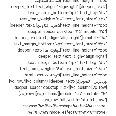
text_line_height=”35px”]شناسه اسکایپ:
[/deeper_text][deeper_text text_align=”align-right”
text_margin_bottom=”0px” text_tag=”div”
text_font_weight=”600″ text_font_size=”18px”
text_line_height=”35px”]شغل. اکتاوین[/deeper_text]
[deeper_spacer desktop=”35″ mobile=”25″
smobile=”15″][deeper_text text_align=”align-right”
text_margin_bottom=”0px” text_font_size=”22px”
text_line_height=”35px”]مهارت ها:[/deeper_text]
[deeper_text text_align=”align-right”
text_margin_bottom=”0px” text_tag=”div”
text_font_weight=”600″ text_font_size=”18px”
text_line_height=”35px”]فتوشاپ ، html ، css ،
وردپرس ، تصویرگر[/deeper_text][/vc_column][/vc_row]
[vc_row][vc_column][deeper_spacer desktop=”150″
mobile=”120″ smobile=”90″][/vc_column][/vc_row]
[vc_row full_width=”stretch_row”
canvas=”%5B%7B%22shape%22%3A%22shape-
1%22%2C%22image_effect%22%3A%22style-