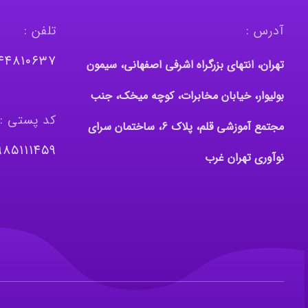
آدرس :
تلفن :
١٤٤٨١٠٦٣٧
تهران، انتهای بزرگراه اشرفی اصفهانی، سیمون
بولیوار، خیابان مخابرات، کوچه میخک، جنب
کد پستی :
مجتمع آموزشی قلم، پلاک 6، ساختمان سرای
٩٨٥١١١٤٥٩
نوآوری تهران غرب