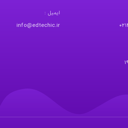
ایمیل :
info@edtechic.ir
٠٢
١