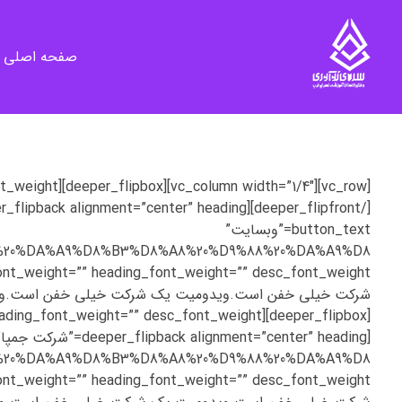
صفحه اصلی
سرای نوآوری و فناوری‌های آموزشی تهران غرب
فضای کار اشتراکی پویا و مجهز برای استقرار استارت‌ آپ‌ها و شرکت های نوپا ، نوآور و خلاق
button_text=”وبسایت”
B%8C%20%DA%A9%D8%B3%D8%A8%20%D9%88%20%DA%A9%D8
B%8C%20%DA%A9%D8%B3%D8%A8%20%D9%88%20%DA%A9%D8