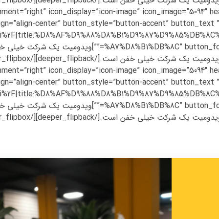
dorehami%2F|title:%D8%AF%D9%88%D8%B1%D9%87%D9%85%D
%nt_weight=”” heading_font_weight=”” desc_font_weight
dorehami%2F|title:%D8%AF%D9%88%D8%B1%D9%87%D9%85%D
%nt_weight=”” heading_font_weight=”” desc_font_weight
deeper_flipback][/deeper_flipbox][/vc_column][/vc]