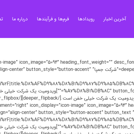
آخرین اخبار
رویدادها
فرم‌ها و فرآیندها
درباره ما
تم
[/deeper_flipfront][deeper_flipback alignment=”center” heading=”شرکت جمپا” ccent
dorehami%2F|title:%D8%AF%D9%88%D8%B1%D9%87%D9%85%D
%nt_weight=”” heading_font_weight=”” desc_font_weight
dorehami%2F|title:%D8%AF%D9%88%D8%B1%D9%87%D9%85%D
%nt_weight=”” heading_font_weight=”” desc_font_weight