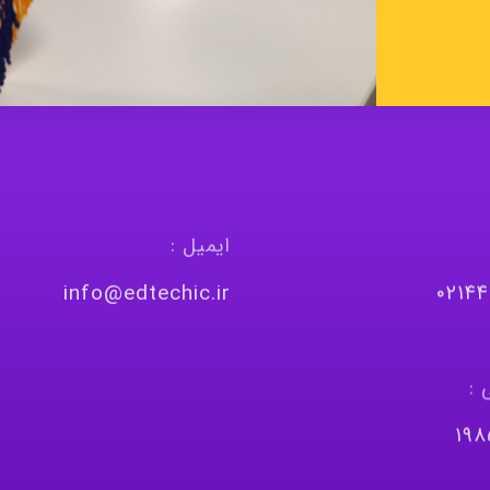
ایمیل :
info@edtechic.ir
٠٢١٤
 :
١٩٨