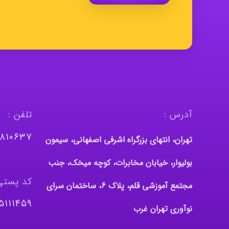
آدرس :
تلفن :
٤٨١٠٦٣٧
تهران، انتهای بزرگراه اشرفی اصفهانی، سیمون
بولیوار، خیابان مخابرات، کوچه میخک، جنب
کد پستی
مجتمع آموزشی قلم، پلاک 6، ساختمان سرای
٥١١١٤٥٩
نوآوری تهران غرب