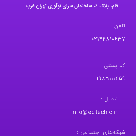
قلم، پلاک 6، ساختمان سرای نوآوری تهران غرب
تلفن :
٠٢١٤٤٨١٠٦٣٧
کد پستی :
١٩٨٥١١١٤٥٩
ایمیل :
info@edtechic.ir
شبکه‌های اجتماعی :