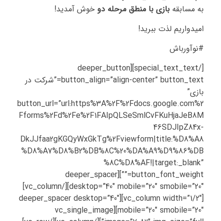
به مسابقه
بازی با منطق مرحله دو
خوش آمدید!
امیدواریم لذت ببرید!
#نوآورباش
[/special_text_text][deeper_button
button_align=”align-center” button_text=”شرکت در
بازی”
button_url=”url:https%3A%2F%2Fdocs.google.com%2
Fforms%2Fd%2Fe%2F1FAIpQLSeSmlCvFKuHjaJeB8M
46SDJIpZ84x-
DkJJfaa2gKGQyWxGkTg%2Fviewform|title:%D8%A8
%D8%A7%D8%B2%DB%8C%20%DA%A9%D9%86%DB
%8C%D8%AF!|target:_blank”
button_font_weight=””][deeper_spacer
desktop=”40″ mobile=”20″ smobile=”20″][/vc_column]
[vc_column width=”1/2″][deeper_spacer desktop=”40″
mobile=”20″ smobile=”20″][vc_single_image