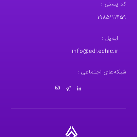
کد پستی :
١٩٨٥١١١٤٥٩
ایمیل :
info@edtechic.ir
شبکه‌های اجتماعی :