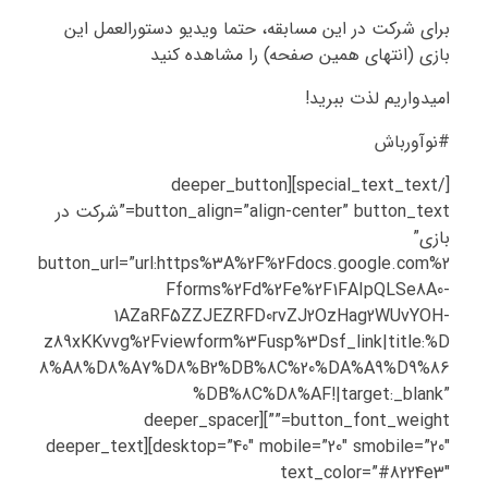
برای شرکت در این مسابقه، حتما ویدیو دستورالعمل این
بازی (انتهای همین صفحه) را مشاهده کنید
امیدواریم لذت ببرید!
#نوآورباش
[/special_text_text][deeper_button
button_align=”align-center” button_text=”شرکت در
بازی”
button_url=”url:https%3A%2F%2Fdocs.google.com%2
Fforms%2Fd%2Fe%2F1FAIpQLSe8A0-
1AZaRF5ZZJEZRFD0rvZJ2OzHag2WUvYOH-
z89xKKvvg%2Fviewform%3Fusp%3Dsf_link|title:%D
8%A8%D8%A7%D8%B2%DB%8C%20%DA%A9%D9%86
%DB%8C%D8%AF!|target:_blank”
button_font_weight=””][deeper_spacer
desktop=”40″ mobile=”20″ smobile=”20″][deeper_text
text_color=”#8224e3″