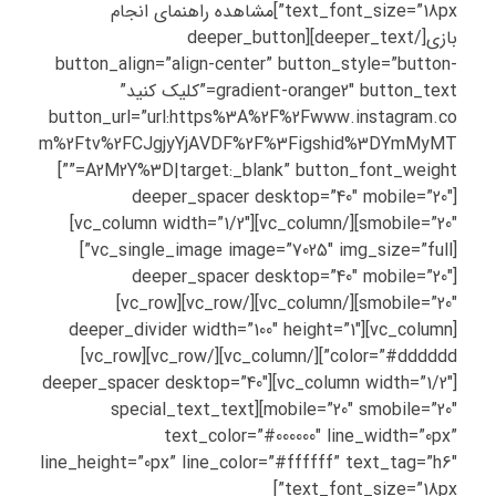
text_font_size=”18px”]مشاهده راهنمای انجام
بازی[/deeper_text][deeper_button
button_align=”align-center” button_style=”button-
gradient-orange2″ button_text=”کلیک کنید”
button_url=”url:https%3A%2F%2Fwww.instagram.co
m%2Ftv%2FCJgjyYjAVDF%2F%3Figshid%3DYmMyMT
A2M2Y%3D|target:_blank” button_font_weight=””]
[deeper_spacer desktop=”40″ mobile=”20″
smobile=”20″][/vc_column][vc_column width=”1/2″]
[vc_single_image image=”7025″ img_size=”full”]
[deeper_spacer desktop=”40″ mobile=”20″
smobile=”20″][/vc_column][/vc_row][vc_row]
[vc_column][deeper_divider width=”100″ height=”1″
color=”#dddddd”][/vc_column][/vc_row][vc_row]
[vc_column width=”1/2″][deeper_spacer desktop=”40″
mobile=”20″ smobile=”20″][special_text_text
text_color=”#000000″ line_width=”0px”
line_height=”0px” line_color=”#ffffff” text_tag=”h6″
text_font_size=”18px”]