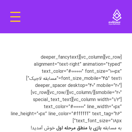
سرای نوآوری و فناوری‌های آموزشی تهران غرب
فضای کار اشتراکی پویا و مجهز برای استقرار استارت‌ آپ‌ها و شرکت های نوپا ، نوآور و خلاق
[vc_row][vc_column][deeper_fancytext
alignment=”text-right” animation=”typed”
text_color=”#000000″ font_size=”100px”
font_size_mobile=”45″ text1=”مسابقه لاجیک”]
[deeper_spacer desktop=”40″ mobile=”20″
smobile=”20″][/vc_column][/vc_row][vc_row]
[vc_column width=”1/2″][special_text_text
text_color=”#000000″ line_width=”0px”
line_height=”0px” line_color=”#ffffff” text_tag=”h6″
text_font_size=”18px”]
به مسابقه
بازی با منطق مرحله اول
خوش آمدید!