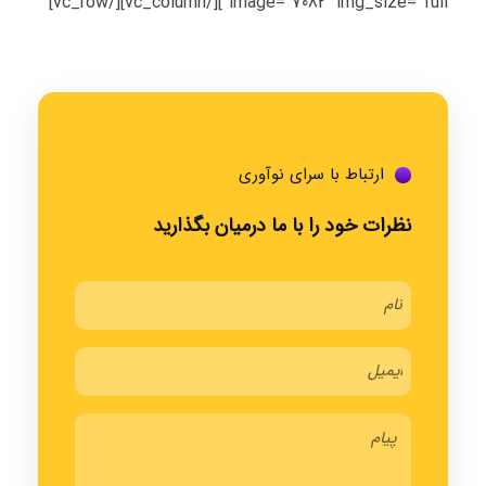
image=”7082″ img_size=”full”][/vc_column][/vc_row]
ارتباط با سرای نوآوری
نظرات خود را با ما درمیان بگذارید