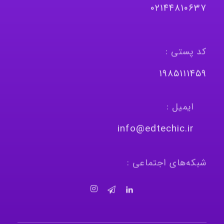
٠٢١٤٤٨١٠٦٣٧
کد پستی :
١٩٨٥١١١٤٥٩
ایمیل :
info@edtechic.ir
شبکه‌های اجتماعی :