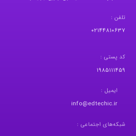
تلفن :
٠٢١٤٤٨١٠٦٣٧
کد پستی :
١٩٨٥١١١٤٥٩
ایمیل :
info@edtechic.ir
شبکه‌های اجتماعی :