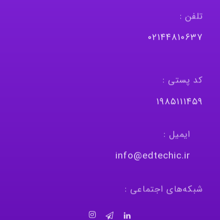
تلفن :
٠٢١٤٤٨١٠٦٣٧
کد پستی :
١٩٨٥١١١٤٥٩
ایمیل :
info@edtechic.ir
شبکه‌های اجتماعی :