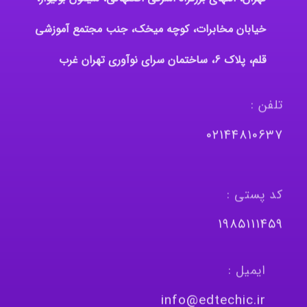
خیابان مخابرات، کوچه میخک، جنب مجتمع آموزشی
قلم، پلاک 6، ساختمان سرای نوآوری تهران غرب
تلفن :
٠٢١٤٤٨١٠٦٣٧
کد پستی :
١٩٨٥١١١٤٥٩
ایمیل :
info@edtechic.ir