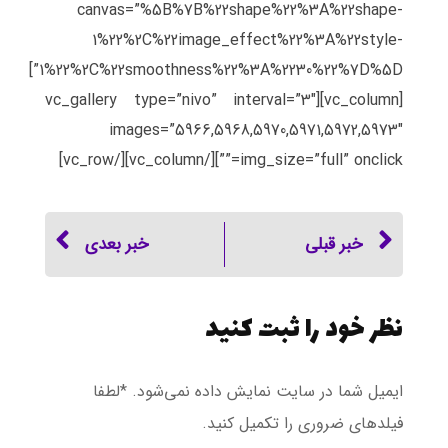
canvas=”%5B%7B%22shape%22%3A%22shape-
1%22%2C%22image_effect%22%3A%22style-
1%22%2C%22smoothness%22%3A%2230%22%7D%5D”]
[vc_column][vc_gallery type=”nivo” interval=”3″
images=”5966,5968,5970,5971,5972,5973″
img_size=”full” onclick=””][/vc_column][/vc_row]
خبر قبلی
خبر بعدی
نظر خود را ثبت کنید
ایمیل شما در سایت نمایش داده نمی‌شود. *لطفا
فیلد‌های ضروری را تکمیل کنید.