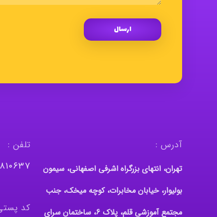
آدرس :
تلفن :
٤٨١٠٦٣٧
تهران، انتهای بزرگراه اشرفی اصفهانی، سیمون
بولیوار، خیابان مخابرات، کوچه میخک، جنب
کد پستی
مجتمع آموزشی قلم، پلاک 6، ساختمان سرای