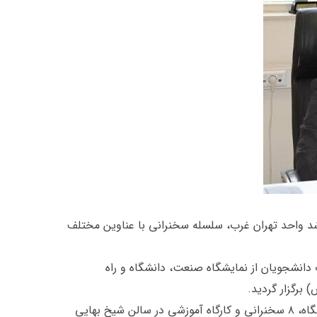
شد واحد تهران غرب، سلسله سخنرانی با عناوین مختلف
انشجویان از ‌نمایشگاه صنعت، دانشگاه و راه
 برگزار گردید.
دکتر شکوری با اشاره به حضور ۵۰ شرکت، صنعتگر و استارت آپ در نمایشگاه صدرا افزود: در حاشیه دومین روز برگزاری این نمایشگاه، ۸ سخنرانی و کارگاه آموزشی در سالن شیخ بهایی