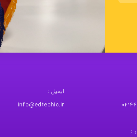
ایمیل :
info@edtechic.ir
٠٢١٤
 :