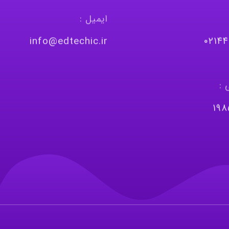
ایمیل :
info@edtechic.ir
٠٢١٤
 :
١٩٨