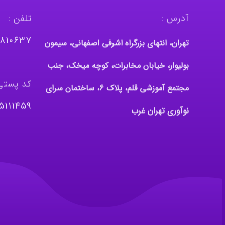
آدرس :
تلفن :
٤٨١٠٦٣٧
تهران، انتهای بزرگراه اشرفی اصفهانی، سیمون
بولیوار، خیابان مخابرات، کوچه میخک، جنب
کد پستی
مجتمع آموزشی قلم، پلاک 6، ساختمان سرای
٥١١١٤٥٩
نوآوری تهران غرب