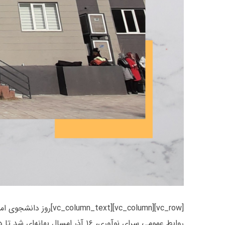
[mn][vc_column_text
روابط عمومی سرای نوآوری، ۱۶ آذ