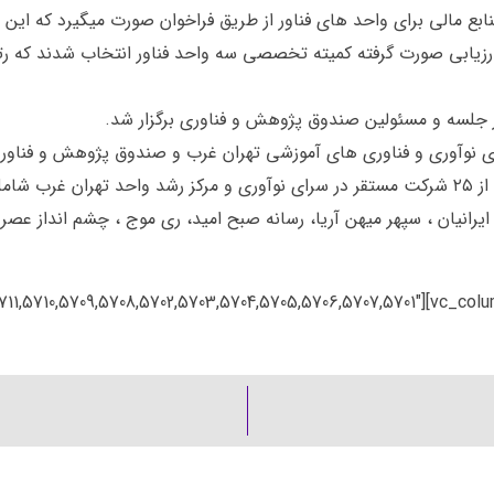
ع مالی برای واحد های فناور از طریق فراخوان صورت میگیرد که این ف
 ارزیابی صورت گرفته کمیته تخصصی سه واحد فناور انتخاب شدند که ر
جلسه و مسئولین صندوق پژوهش و فناوری برگزار شد.
ی نوآوری و فناوری های آموزشی تهران غرب و صندوق پژوهش و فناوری د
گفتنی است در دومین رویداد لینک ۱۶ شرکت به نمایندگی از ۲۵ شرکت مستقر در سرای نوآوری و مرکز 
یرانیان ، سپهر میهن آریا، رسانه صبح امید، ری موج ، چشم انداز عصر پ
” interval=”3″ images=”5714,5711,5710,5709,5708,5702,5703,5704,5705,5706,5707,5701″