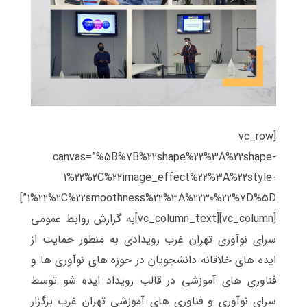
[vc_row
canvas=”%5B%7B%22shape%22%3A%22shape-
1%22%2C%22image_effect%22%3A%22style-
1%22%2C%22smoothness%22%3A%2230%22%7D%5D”]
[vc_column][vc_column_text]به گزارش روابط عمومی
سرای نوآوری تهران غرب رویدادی به منظور حمایت از
ایده های خلاقانه دانشجویان در حوزه های نوآوری ها و
فناوری های آموزشی در قالب رویداد ایده شو توسط
سرای نوآوری و فناوری های آموزشی تهران غرب برگزار