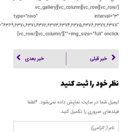
[/vc_row][vc_row][vc_column][vc_gallery
type=”nivo” interval=”3″
”6369,6370,6371,6372,6373,6374,6375,6376,6377,6378″
img_size=”full” onclick=””][/vc_column][/vc_row]
خبر قبلی
خبر بعدی
نظر خود را ثبت کنید
ایمیل شما در سایت نمایش داده نمی‌شود. *لطفا
فیلد‌های ضروری را تکمیل کنید.