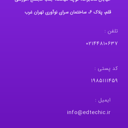
قلم، پلاک 6، ساختمان سرای نوآوری تهران غرب
تلفن :
٠٢١٤٤٨١٠٦٣٧
کد پستی :
١٩٨٥١١١٤٥٩
ایمیل :
info@edtechic.ir