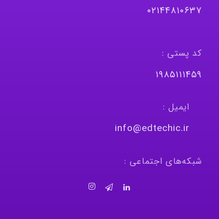
٠٢١٤٤٨١٠٦٣٧
کد پستی :
١٩٨٥١١١٤٥٩
ایمیل :
info@edtechic.ir
شبکه‌های اجتماعی :