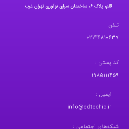
قلم، پلاک 6، ساختمان سرای نوآوری تهران غرب
تلفن :
٠٢١٤٤٨١٠٦٣٧
کد پستی :
١٩٨٥١١١٤٥٩
ایمیل :
info@edtechic.ir
شبکه‌های اجتماعی :